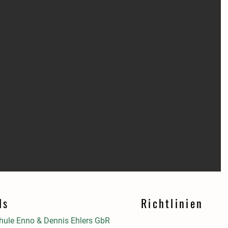
ls
Richtlinien
ule Enno & Dennis Ehlers GbR