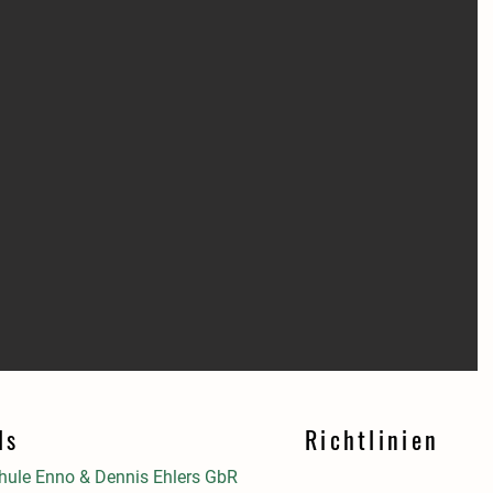
ls
Richtlinien
ule Enno & Dennis Ehlers GbR