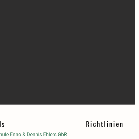
ls
Richtlinien
ule Enno & Dennis Ehlers GbR