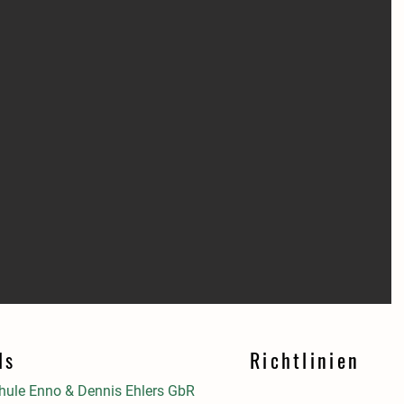
ls
Richtlinien
ule Enno & Dennis Ehlers GbR