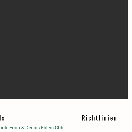
ls
Richtlinien
ule Enno & Dennis Ehlers GbR