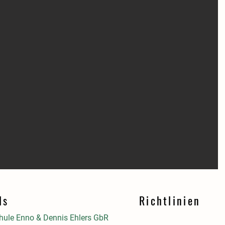
ls
Richtlinien
ule Enno & Dennis Ehlers GbR