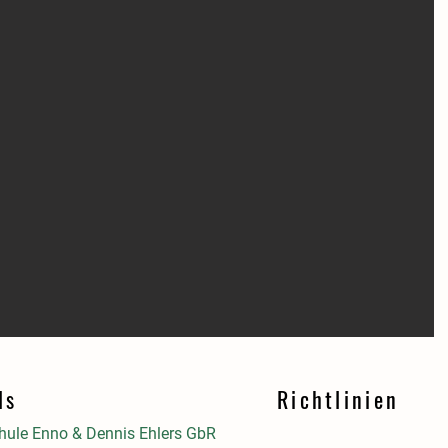
ls
Richtlinien
ule Enno & Dennis Ehlers GbR